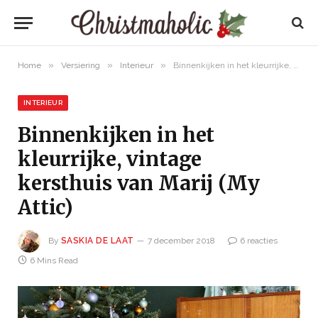
»
»
»
Home
Versiering
Interieur
Binnenkijken in het kleurrijke, vintage kersthuis van Marij (My Attic)
INTERIEUR
Binnenkijken in het
kleurrijke, vintage
kersthuis van Marij (My
Attic)
By
SASKIA DE LAAT
7 december 2018
6 reacties
6 Mins Read