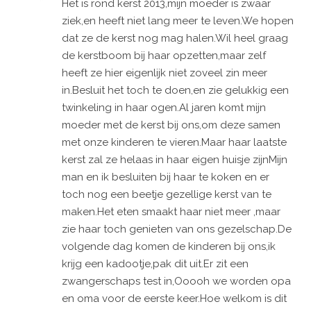
Het is rond kerst 2013,mijn moeder is zwaar
ziek,en heeft niet lang meer te leven.We hopen
dat ze de kerst nog mag halen.Wil heel graag
de kerstboom bij haar opzetten,maar zelf
heeft ze hier eigenlijk niet zoveel zin meer
in.Besluit het toch te doen,en zie gelukkig een
twinkeling in haar ogen.Al jaren komt mijn
moeder met de kerst bij ons,om deze samen
met onze kinderen te vieren.Maar haar laatste
kerst zal ze helaas in haar eigen huisje zijnMijn
man en ik besluiten bij haar te koken en er
toch nog een beetje gezellige kerst van te
maken.Het eten smaakt haar niet meer ,maar
zie haar toch genieten van ons gezelschap.De
volgende dag komen de kinderen bij ons,ik
krijg een kadootje,pak dit uit.Er zit een
zwangerschaps test in,Ooooh we worden opa
en oma voor de eerste keer.Hoe welkom is dit