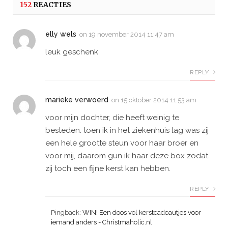
152
REACTIES
elly wels
on
19 november 2014 11:47 am
leuk geschenk
REPLY
marieke verwoerd
on
15 oktober 2014 11:53 am
voor mijn dochter, die heeft weinig te
besteden. toen ik in het ziekenhuis lag was zij
een hele grootte steun voor haar broer en
voor mij, daarom gun ik haar deze box zodat
zij toch een fijne kerst kan hebben.
REPLY
Pingback:
WIN! Een doos vol kerstcadeautjes voor
iemand anders - Christmaholic.nl