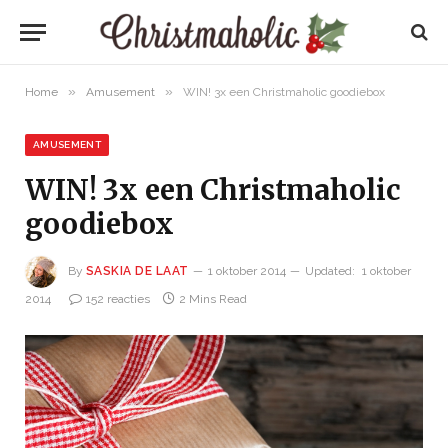
»
»
Home
Amusement
WIN! 3x een Christmaholic goodiebox
AMUSEMENT
WIN! 3x een Christmaholic
goodiebox
By
SASKIA DE LAAT
1 oktober 2014
Updated:
1 oktober
2014
152 reacties
2 Mins Read