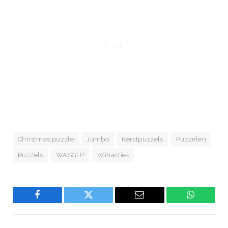
Christmas puzzle
Jumbo
Kerstpuzzels
Puzzelen
Puzzels
WASGIJ?
Winacties
Facebook
Twitter
Email
WhatsAp