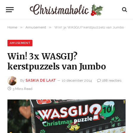
»
»
Home
Amusement
Win! 3x WASGIJ? kerstpuzzels van Jumbo
AMUSEMENT
Win! 3x WASGIJ?
kerstpuzzels van Jumbo
By
SASKIA DE LAAT
10 december 2014
188 reacties
3 Mins Read