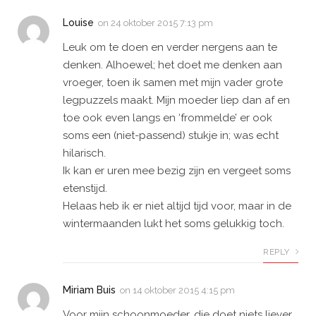
Louise
on
24 oktober 2015 7:13 pm
Leuk om te doen en verder nergens aan te
denken. Alhoewel; het doet me denken aan
vroeger, toen ik samen met mijn vader grote
legpuzzels maakt. Mijn moeder liep dan af en
toe ook even langs en ‘frommelde’ er ook
soms een (niet-passend) stukje in; was echt
hilarisch.
Ik kan er uren mee bezig zijn en vergeet soms
etenstijd.
Helaas heb ik er niet altijd tijd voor, maar in de
wintermaanden lukt het soms gelukkig toch.
REPLY
Miriam Buis
on
14 oktober 2015 4:15 pm
Voor mijn schoonmoeder, die doet niets liever.