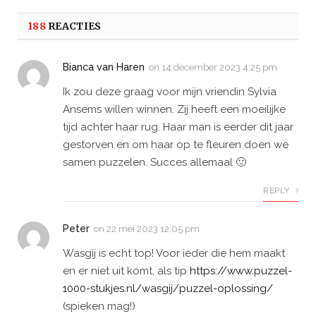
188
REACTIES
Bianca van Haren
on
14 december 2023 4:25 pm
Ik zou deze graag voor mijn vriendin Sylvia
Ansems willen winnen. Zij heeft een moeilijke
tijd achter haar rug. Haar man is eerder dit jaar
gestorven en om haar op te fleuren doen we
samen puzzelen. Succes allemaal 🙂
REPLY
Peter
on
22 mei 2023 12:05 pm
Wasgij is echt top! Voor ieder die hem maakt
en er niet uit komt, als tip
https://www.puzzel-
1000-stukjes.nl/wasgij/puzzel-oplossing/
(spieken mag!)