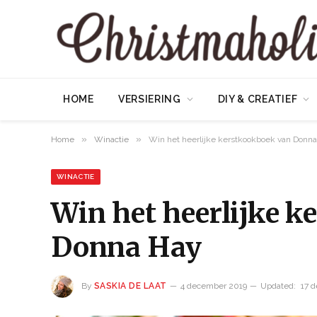
HOME
VERSIERING
DIY & CREATIEF
»
»
Home
Winactie
Win het heerlijke kerstkookboek van Donn
WINACTIE
Win het heerlijke 
Donna Hay
By
SASKIA DE LAAT
4 december 2019
Updated:
17 