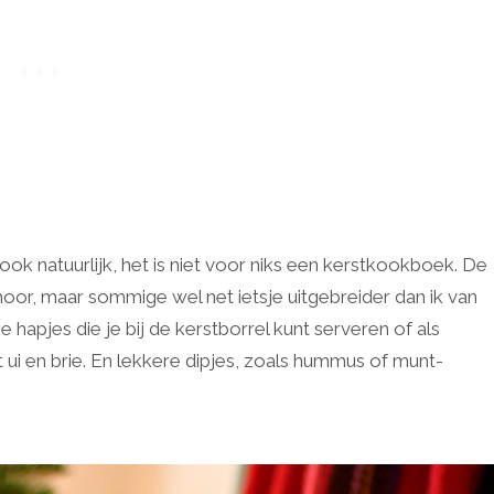
ch ook natuurlijk, het is niet voor niks een kerstkookboek. De
hoor, maar sommige wel net ietsje uitgebreider dan ik van
apjes die je bij de kerstborrel kunt serveren of als
ui en brie. En lekkere dipjes, zoals hummus of munt-