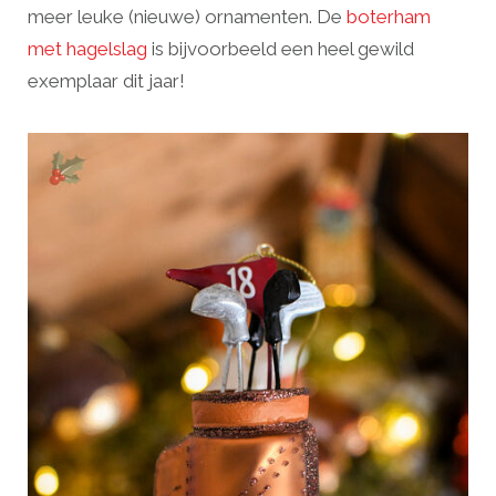
meer leuke (nieuwe) ornamenten. De
boterham
met hagelslag
is bijvoorbeeld een heel gewild
exemplaar dit jaar!