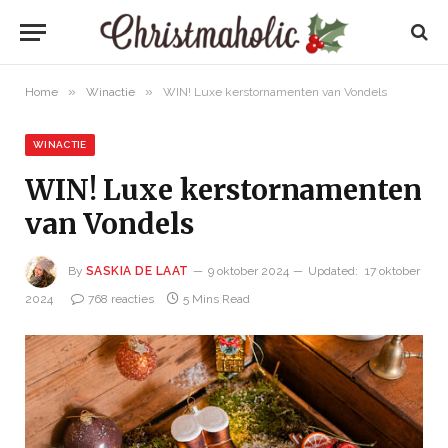
»
»
Home
Winactie
WIN! Luxe kerstornamenten van Vondels
WINACTIE
WIN! Luxe kerstornamenten
van Vondels
By
SASKIA DE LAAT
9 oktober 2024
Updated:
17 oktober
2024
768 reacties
5 Mins Read