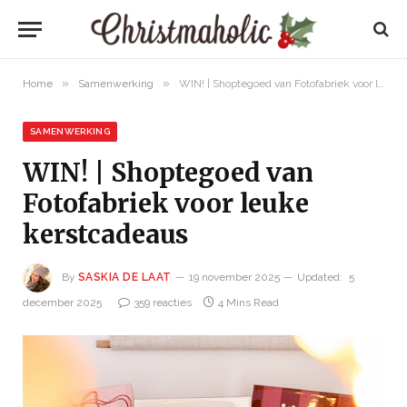
»
»
Home
Samenwerking
WIN! | Shoptegoed van Fotofabriek voor leuke kerstcadeaus
SAMENWERKING
WIN! | Shoptegoed van
Fotofabriek voor leuke
kerstcadeaus
By
SASKIA DE LAAT
19 november 2025
Updated:
5
december 2025
359 reacties
4 Mins Read