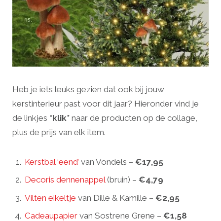
Heb je iets leuks gezien dat ook bij jouw
kerstinterieur past voor dit jaar? Hieronder vind je
de linkjes
*klik*
naar de producten op de collage,
plus de prijs van elk item.
Kerstbal ‘eend’
van Vondels –
€17,95
Decoris dennenappel
(bruin) –
€4,79
Vilten eikeltje
van Dille & Kamille –
€2,95
Cadeaupapier
van Sostrene Grene –
€1,58