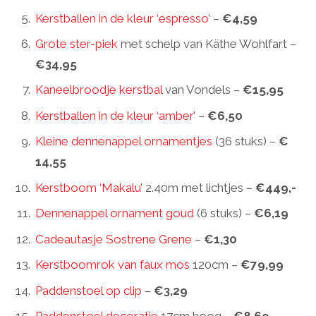
Kerstballen in de kleur ‘espresso’
–
€4,59
Grote ster-piek
met schelp van Käthe Wohlfart –
€34,95
Kaneelbroodje kerstbal
van Vondels –
€15,95
Kerstballen in de kleur ‘amber’
–
€6,50
Kleine dennenappel ornamentjes
(36 stuks) –
€
14,55
Kerstboom ‘Makalu’
2.40m met lichtjes –
€449,-
Dennenappel ornament goud
(6 stuks) –
€6,19
Cadeautasje Sostrene Grene
–
€1,30
Kerstboomrok van faux mos
120cm –
€79,99
Paddenstoel op clip
–
€3,29