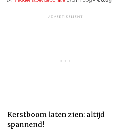
Paddenstoel decoratie
17cm hoog –
€8,69
Kerstboom laten zien: altijd
spannend!