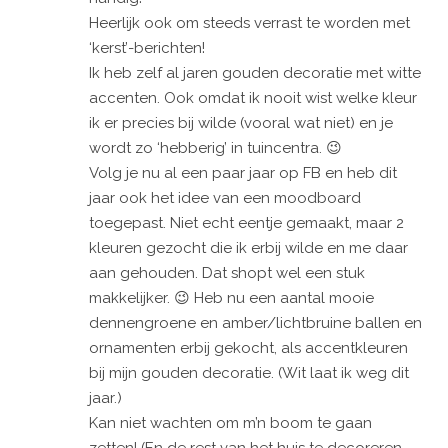
Heerlijk ook om steeds verrast te worden met
‘kerst’-berichten!
Ik heb zelf al jaren gouden decoratie met witte
accenten. Ook omdat ik nooit wist welke kleur
ik er precies bij wilde (vooral wat niet) en je
wordt zo ‘hebberig’ in tuincentra. 😉
Volg je nu al een paar jaar op FB en heb dit
jaar ook het idee van een moodboard
toegepast. Niet echt eentje gemaakt, maar 2
kleuren gezocht die ik erbij wilde en me daar
aan gehouden. Dat shopt wel een stuk
makkelijker. 😉 Heb nu een aantal mooie
dennengroene en amber/lichtbruine ballen en
ornamenten erbij gekocht, als accentkleuren
bij mijn gouden decoratie. (Wit laat ik weg dit
jaar.)
Kan niet wachten om m’n boom te gaan
zetten! (En de rest van het huis te decoreren,