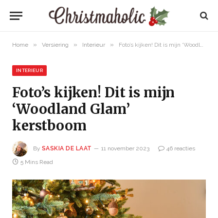
»
»
»
Home
Versiering
Interieur
Foto’s kijken! Dit is mijn ‘Woodland Glam’ kerstboom
INTERIEUR
Foto’s kijken! Dit is mijn
‘Woodland Glam’
kerstboom
By
SASKIA DE LAAT
11 november 2023
46 reacties
5 Mins Read