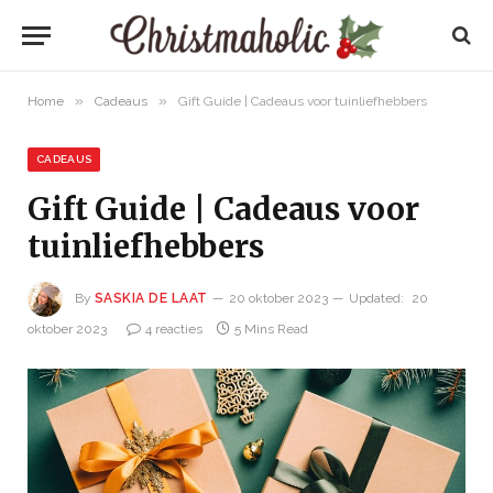
»
»
Home
Cadeaus
Gift Guide | Cadeaus voor tuinliefhebbers
CADEAUS
Gift Guide | Cadeaus voor
tuinliefhebbers
By
SASKIA DE LAAT
20 oktober 2023
Updated:
20
oktober 2023
4 reacties
5 Mins Read