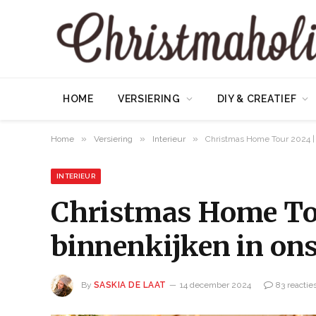
HOME
VERSIERING
DIY & CREATIEF
»
»
»
Home
Versiering
Interieur
Christmas Home Tour 2024 | 
INTERIEUR
Christmas Home Tou
binnenkijken in ons
By
SASKIA DE LAAT
14 december 2024
83 reactie