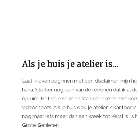
Als je huis je atelier is…
Laat ik even beginnen met een disclaimer: mijn huis
haha. Sterker nog: één van de redenen dat ik al de
opruim. Het hele seizoen staan er dozen met kerst
videoshoots. Als je huis ook je atelier / kantoor 
nog maar iets meer dan een week tot Kerst is, is h
G
rote
G
enieten.