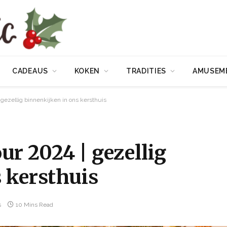
CADEAUS
KOKEN
TRADITIES
AMUSEM
gezellig binnenkijken in ons kersthuis
r 2024 | gezellig
 kersthuis
s
10 Mins Read