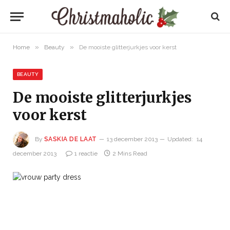
»
»
Home
Beauty
De mooiste glitterjurkjes voor kerst
BEAUTY
De mooiste glitterjurkjes
voor kerst
By
SASKIA DE LAAT
13 december 2013
Updated:
14
december 2013
1 reactie
2 Mins Read