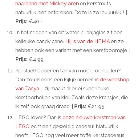
haarband met Mickey oren
en kerstmuts
natuurlijk niet ontbreken. Deze is zo leuuuukk!! |
Prijs:
€40,-
In het midden van dit water / ranjaglas zit een
keileuke candy cane.
Hij is van de HEMA
en ze
hebben ook een variant met een kerstboompje |
Prijs:
€4,99
Kerstliefhebber én fan van mooie oorbellen?
Dan zou ik eens een kijkje nemen
in de webshop
van Tanya
– zij maakt allerlei superleuke
kerstoorbellen van klei. Zoals deze kransjes, die
ik zelf ook graag draag. |
Prijs:
€21,95
LEGO lover? Dan is
deze nieuwe kerstman van
LEGO
echt een geweldig cadeau! Natuurlijk
heeft LEGO nog veel meer toffe kerstcadeaus,