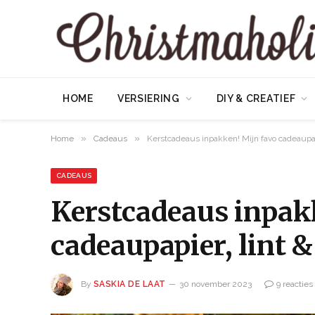
HOME
VERSIERING
DIY & CREATIEF
»
»
Home
Cadeaus
Kerstcadeaus inpakken! Mijn favo cadeaupap
CADEAUS
Kerstcadeaus inpak
cadeaupapier, lint 
By
SASKIA DE LAAT
30 november 2023
9 reacties