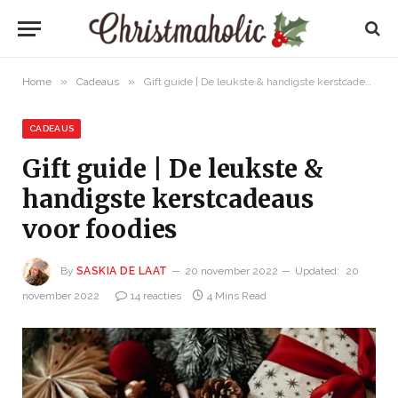
»
»
Home
Cadeaus
Gift guide | De leukste & handigste kerstcadeaus voor foodies
CADEAUS
Gift guide | De leukste &
handigste kerstcadeaus
voor foodies
By
SASKIA DE LAAT
20 november 2022
Updated:
20
november 2022
14 reacties
4 Mins Read