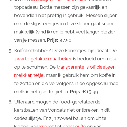
topcadeau. Botte messen zijn gevaarlijk en
bovendien niet prettig in gebruik. Messen slijpen
met de slijpsteentjes in deze slijper gaat super
makkelijk (vind ik) en je hebt veel langer plezier
van je messen.
Prijs:
47,50
Koffieliefhebber? Deze kannetjes zijn ideaal. De
zwarte gelakte maatbeker
is bedoeld om melk
op te schuimen. De
transparante is officieel een
melkkannetje
, maar ik gebruik hem om koffie in
te zetten en die vervolgens in de opgeschuimde
melk in het glas te gieten.
Prijs:
€15,99
Uiteraard mogen de food-gerelateerde
kerstballen van Vondels niet ontbreken in dit
cadeaulijstje. Er zijn zoveel ballen om uit te
kiezen, van
kroket
tot
kaassouflé
en van