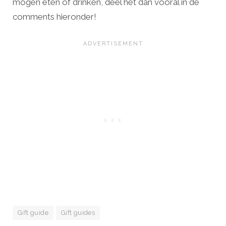
mogen eten of drinken, deel het dan vooral in de
comments hieronder!
Gift guide
Gift guides