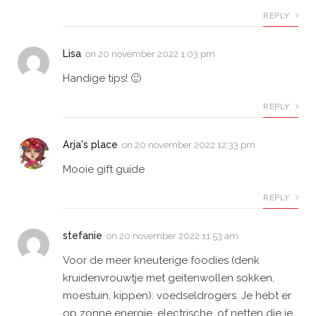
REPLY
Lisa
on
20 november 2022 1:03 pm
Handige tips! 🙂
REPLY
Arja's place
on
20 november 2022 12:33 pm
Mooie gift guide
REPLY
stefanie
on
20 november 2022 11:53 am
Voor de meer kneuterige foodies (denk
kruidenvrouwtje met geitenwollen sokken,
moestuin, kippen): voedseldrogers. Je hebt er
op zonne energie, electrische, of netten die je