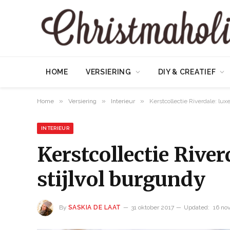
HOME
VERSIERING
DIY & CREATIEF
»
»
»
Home
Versiering
Interieur
Kerstcollectie Riverdale: lux
INTERIEUR
Kerstcollectie River
stijlvol burgundy
By
SASKIA DE LAAT
31 oktober 2017
Updated:
16 no