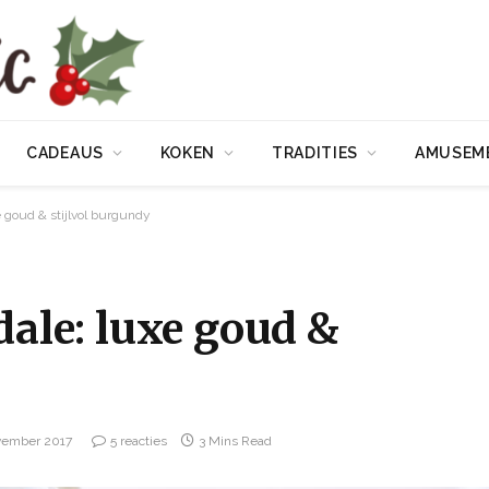
CADEAUS
KOKEN
TRADITIES
AMUSEM
e goud & stijlvol burgundy
dale: luxe goud &
vember 2017
5 reacties
3 Mins Read