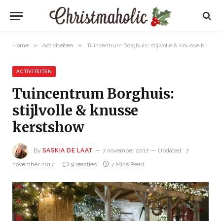
»
»
Home
Activiteiten
Tuincentrum Borghuis: stijlvolle & knusse kerstshow
ACTIVITEITEN
Tuincentrum Borghuis:
stijlvolle & knusse
kerstshow
By
SASKIA DE LAAT
7 november 2017
Updated:
7
november 2017
9 reacties
7 Mins Read