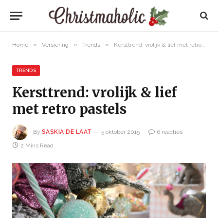
»
»
»
Home
Versiering
Trends
Kersttrend: vrolijk & lief met retro pastels
TRENDS
Kersttrend: vrolijk & lief
met retro pastels
By
SASKIA DE LAAT
5 oktober 2015
6 reacties
2 Mins Read