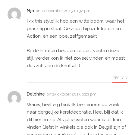
Nijn
on
7 december 2015 10:32 pm
I <3 this style! Ik heb een witte boom, waar het
prachtig in staat. Geshopt bij oa. Intratuin en
Action, en een boel zelfgemaakt.
Bij de Intratuin hebben ze best veel in deze
stijl, verder kon ik niet zoveel vinden en moest
dus zelf aan de knutsel :).
REPLY
Delphine
on
25 oktober 2015 6:23 pm
Wauw, heel erg leuk. Ik ben enorm op zoek
naar dergelijke kerstdecoratie. Heel blij dat ik
dit hier nu zie. Als jullie weten waar ik dit kan
vinden (liefst in winkels die ook in België zijn of
verzenden naar België), laat het dan maar