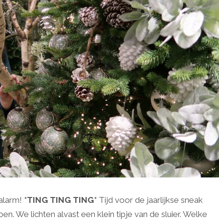
talarm!
*TING TING TING*
Tijd voor de jaarlijkse sneak
n. We lichten alvast een klein tipje van de sluier. Welke