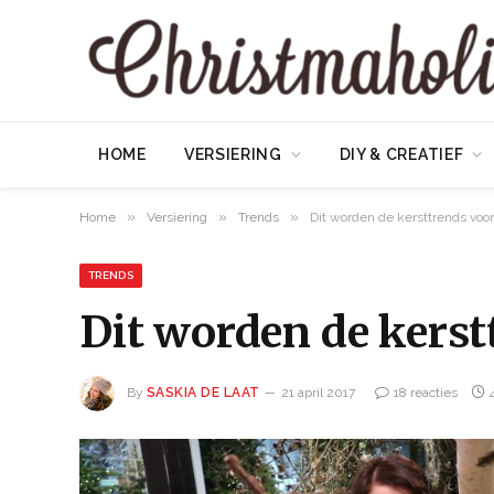
HOME
VERSIERING
DIY & CREATIEF
»
»
»
Home
Versiering
Trends
Dit worden de kersttrends voo
TRENDS
Dit worden de kerst
By
SASKIA DE LAAT
21 april 2017
18 reacties