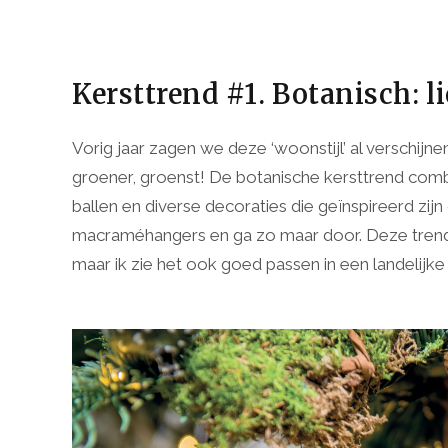
Kersttrend #1. Botanisch: l
Vorig jaar zagen we deze ‘woonstijl’ al verschijn
groener, groenst! De botanische kersttrend comb
ballen en diverse decoraties die geïnspireerd zijn 
macraméhangers en ga zo maar door. Deze trend p
maar ik zie het ook goed passen in een landelijke