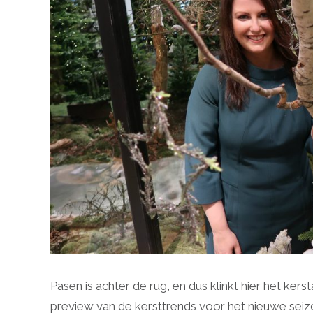
Pasen is achter de rug, en dus klinkt hier het kers
preview van de kersttrends voor het nieuwe seizoe