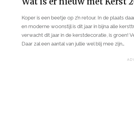
Wat is er nieuw met Kerst 2
Koper is een beetje op z’n retour. In de plaats d
en moderne woonstijl is dit jaar in bijna alle kers
verwacht dit jaar in de kerstdecoratie, is groen! 
Daar zal een aantal van jullie wel blij mee zijn…