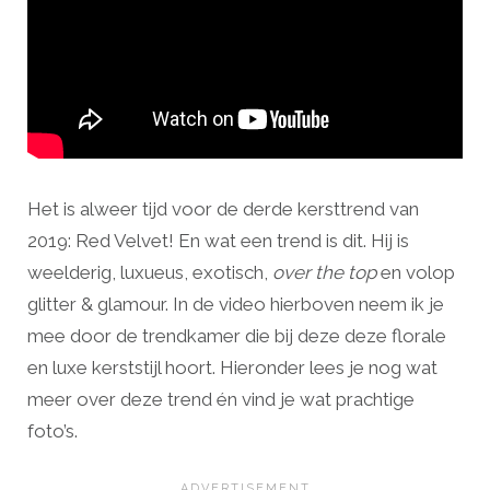
Het is alweer tijd voor de derde kersttrend van
2019: Red Velvet! En wat een trend is dit. Hij is
weelderig, luxueus, exotisch,
over the top
en volop
glitter & glamour. In de video hierboven neem ik je
mee door de trendkamer die bij deze deze florale
en luxe kerststijl hoort. Hieronder lees je nog wat
meer over deze trend én vind je wat prachtige
foto’s.