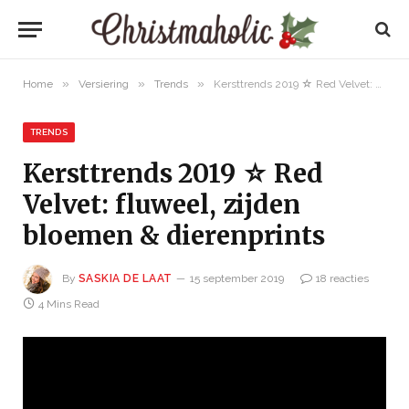
»
»
»
Home
Versiering
Trends
Kersttrends 2019 ☆ Red Velvet: fluweel, zijden bloemen & dierenprints
TRENDS
Kersttrends 2019 ☆ Red
Velvet: fluweel, zijden
bloemen & dierenprints
By
SASKIA DE LAAT
15 september 2019
18 reacties
4 Mins Read