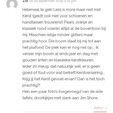
Zoi
on
16 september 2019 2:16 pm
Helemaal te gek! Less is more maar niet met
Kerst (geldt ook niet voor schoenen en
handtassen trouwens!) Paars, oranje en
klassiek rood voeren altijd al de boventoon bij
mij. Misschien ietsje minder glitters maar
prachtig hoor. Die boom staat bij mij tot aan
het plafond. De piek kan er nog net op…. Ik
versier mijn boom al sinds jaar en dag met
gouden linten en klassieke kerstkleuren.
Ieder z’n meug, dat natuurlijk wél. er is geen
goed of fout voor wat betreft Kerstversiering…
Krijg jij het Kerst gevoel ervan? Dan is het toch
prachtig?!
Heb een paar foto’s toegevoegd van de side
tafels; doorkijkjes met dank aan Jim Shore…
REPLY