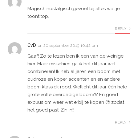
Magisch,nostalgisch,gevoel bij alles wat je
toont.top.
REPLY
CvD
on
20 september 2019 10:42 pm
Gaaf! Zo te lezen ben ik een van de weinige
hier. Maar misschien ga ik het dit jaar wel
combineren! Ik heb al jaren een boom met
oudroze en koper accenten en en andere
boom klassiek rood. Wellicht dit jaar één hele
grote volle overdadige boom?!? En goed
excuus om weer wat erbij te kopen 🙂 zodat
het goed past! Zin in!!
REPLY