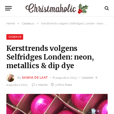
»
»
Home
Cadeaus
Kersttrends volgens Selfridges Londen: neon, metallics & dip dye
CADEAUS
Kersttrends volgens
Selfridges Londen: neon,
metallics & dip dye
By
SASKIA DE LAAT
8 augustus 2013
Updated:
8
augustus 2013
1 reactie
3 Mins Read