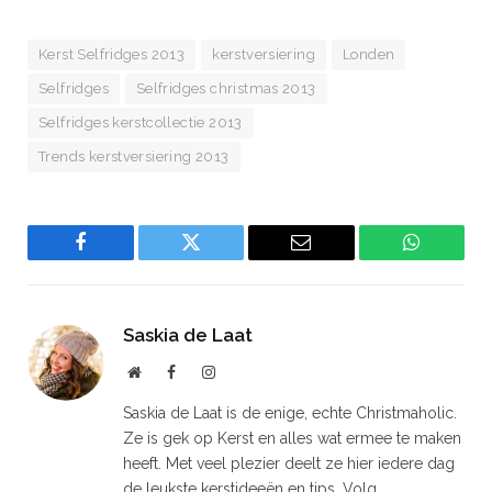
Kerst Selfridges 2013
kerstversiering
Londen
Selfridges
Selfridges christmas 2013
Selfridges kerstcollectie 2013
Trends kerstversiering 2013
Facebook
Twitter
Email
WhatsAp
Saskia de Laat
Website
Facebook
Instagram
Saskia de Laat is de enige, echte Christmaholic.
Ze is gek op Kerst en alles wat ermee te maken
heeft. Met veel plezier deelt ze hier iedere dag
de leukste kerstideeën en tips. Volg