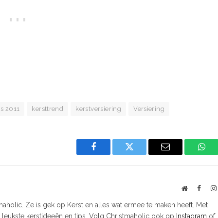
s 2011
kersttrend
kerstversiering
Versiering
Facebook
Twitter
Email
Wha
Website
Faceb
tmaholic. Ze is gek op Kerst en alles wat ermee te maken heeft. Met
e leukste kerstideeën en tips. Volg Christmaholic ook op
Instagram
of