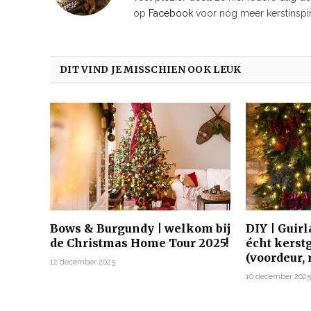
op
Facebook
voor nóg meer kerstinspir
DIT VIND JE MISSCHIEN OOK LEUK
Bows & Burgundy | welkom bij
DIY | Guir
de Christmas Home Tour 2025!
écht kerst
(voordeur,
12 december 2025
10 december 202