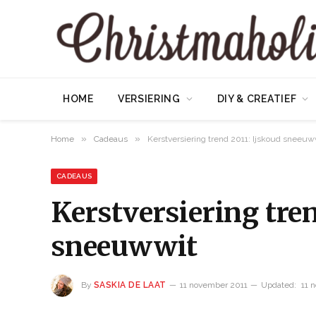
HOME
VERSIERING
DIY & CREATIEF
»
»
Home
Cadeaus
Kerstversiering trend 2011: Ijskoud sneeuw
CADEAUS
Kerstversiering tre
sneeuwwit
By
SASKIA DE LAAT
11 november 2011
Updated:
11 