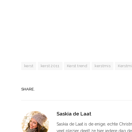
kerst
kerst 2011
Kerst trend
kerstmis
Kerstmi
SHARE.
Saskia de Laat
Saskia de Laat is de enige, echte Chris
veel plezier deelt ze hier iedere dag d