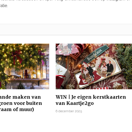
atie.
lande maken van
WIN | Je eigen kerstkaarten
groen voor buiten
van Kaartje2go
 raam of muur)
6 december 2025
5