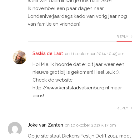
weer.Van daaruit kan je ook naar Aken.
Ik november een paar dagen naar
Londen{verjaardags kado van vorig jaar nog
van familie en vrienden}
REPLY
Saskia de Laat
on
11 september 2014 10:45 am
Hoi Mia, ik hoorde dat er dit jaar weer een
nieuwe grot bij is gekomen! Heel leuk :).
Check de website
http://www.kerststadvalkenburg.nl
maar
eens!
REPLY
Joke van Zanten
on
10 oktober 2013 5:17 pm
Op je site staat Dickens Festijn Delft 2013, moet