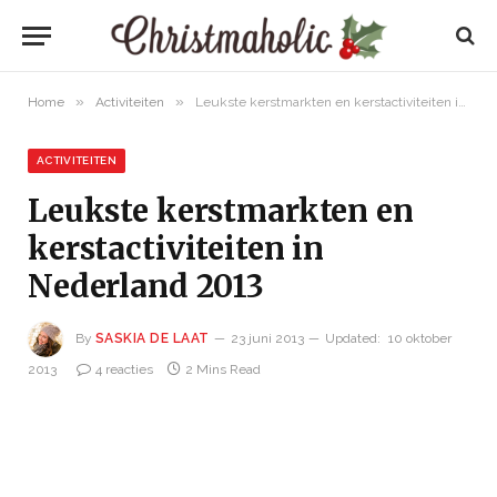
»
»
Home
Activiteiten
Leukste kerstmarkten en kerstactiviteiten in Nederland 2013
ACTIVITEITEN
Leukste kerstmarkten en
kerstactiviteiten in
Nederland 2013
By
SASKIA DE LAAT
23 juni 2013
Updated:
10 oktober
2013
4 reacties
2 Mins Read