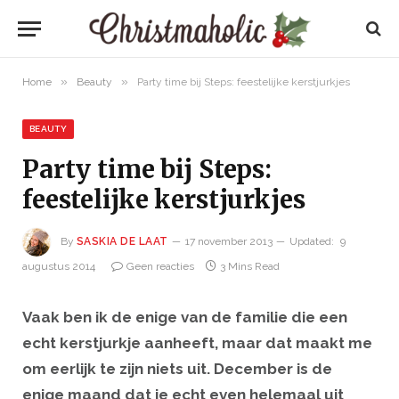
»
»
Home
Beauty
Party time bij Steps: feestelijke kerstjurkjes
BEAUTY
Party time bij Steps:
feestelijke kerstjurkjes
By
SASKIA DE LAAT
17 november 2013
Updated:
9
augustus 2014
Geen reacties
3 Mins Read
Vaak ben ik de enige van de familie die een
echt kerstjurkje aanheeft, maar dat maakt me
om eerlijk te zijn niets uit. December is de
enige maand dat je echt even helemaal uit