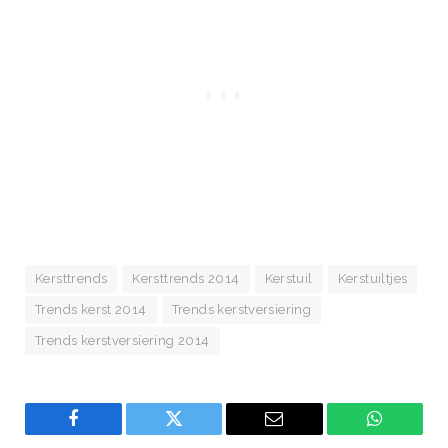
Kersttrends
Kersttrends 2014
Kerstuil
Kerstuiltjes
Trends kerst 2014
Trends kerstversiering
Trends kerstversiering 2014
Facebook
Twitter
Email
WhatsAp