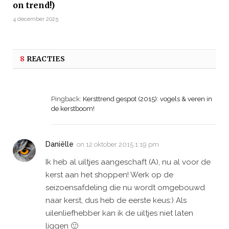
on trend!)
4 december 2025
8
REACTIES
Pingback:
Kersttrend gespot (2015): vogels & veren in
de kerstboom!
Daniëlle
on
12 oktober 2015 1:19 pm
Ik heb al uiltjes aangeschaft (A), nu al voor de
kerst aan het shoppen! Werk op de
seizoensafdeling die nu wordt omgebouwd
naar kerst, dus heb de eerste keus:) Als
uilenliefhebber kan ik de uiltjes niet laten
liggen 🙂