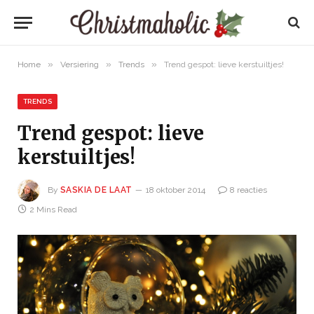
»
»
»
Home
Versiering
Trends
Trend gespot: lieve kerstuiltjes!
TRENDS
Trend gespot: lieve
kerstuiltjes!
By
SASKIA DE LAAT
18 oktober 2014
8 reacties
2 Mins Read