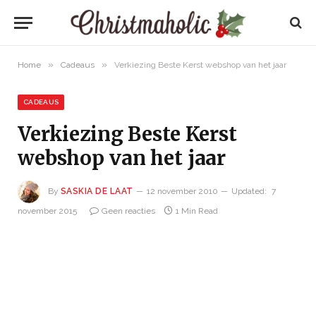
»
»
Home
Cadeaus
Verkiezing Beste Kerst webshop van het jaar
CADEAUS
Verkiezing Beste Kerst
webshop van het jaar
By
SASKIA DE LAAT
12 november 2010
Updated:
7
november 2015
Geen reacties
1 Min Read