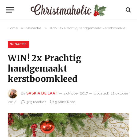
»
»
Home
Winactie
WIN! 2x Prachtig handgemaakt kerstboomkleed
WINACTIE
WIN! 2x Prachtig
handgemaakt
kerstboomkleed
By
SASKIA DE LAAT
4 oktober 2017
Updated:
12 oktober
2017
325 reacties
5 Mins Read