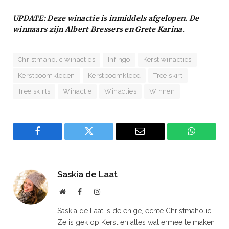
UPDATE: Deze winactie is inmiddels afgelopen. De
winnaars zijn Albert Bressers en Grete Karina.
Christmaholic winacties
Infingo
Kerst winacties
Kerstboomkleden
Kerstboomkleed
Tree skirt
Tree skirts
Winactie
Winacties
Winnen
Facebook
Twitter
Email
WhatsAp
Saskia de Laat
Website
Facebook
Instagram
Saskia de Laat is de enige, echte Christmaholic.
Ze is gek op Kerst en alles wat ermee te maken