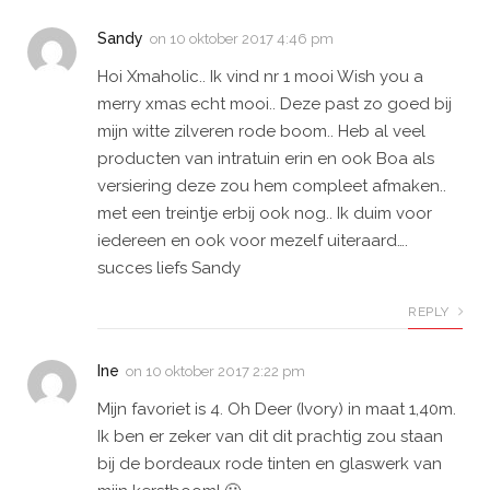
Sandy
on
10 oktober 2017 4:46 pm
Hoi Xmaholic.. Ik vind nr 1 mooi Wish you a
merry xmas echt mooi.. Deze past zo goed bij
mijn witte zilveren rode boom.. Heb al veel
producten van intratuin erin en ook Boa als
versiering deze zou hem compleet afmaken..
met een treintje erbij ook nog.. Ik duim voor
iedereen en ook voor mezelf uiteraard….
succes liefs Sandy
REPLY
Ine
on
10 oktober 2017 2:22 pm
Mijn favoriet is 4. Oh Deer (Ivory) in maat 1,40m.
Ik ben er zeker van dit dit prachtig zou staan
bij de bordeaux rode tinten en glaswerk van