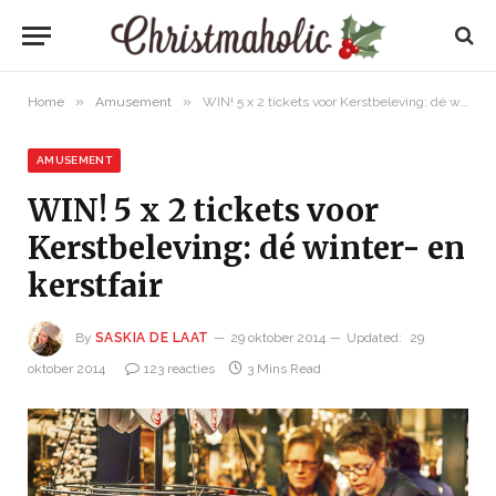
»
»
Home
Amusement
WIN! 5 x 2 tickets voor Kerstbeleving: dé winter- en kerstfair
AMUSEMENT
WIN! 5 x 2 tickets voor
Kerstbeleving: dé winter- en
kerstfair
By
SASKIA DE LAAT
29 oktober 2014
Updated:
29
oktober 2014
123 reacties
3 Mins Read