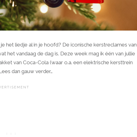
je het liedje al in je hoofd? De iconische kerstreclames van
 het vandaag de dag is. Deze week mag ik één van jullie
kket van Coca-Cola (waar o.a. een elektrische kersttrein
s? Lees dan gauw verder…