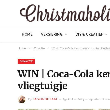
HOME
VERSIERING
DIY & CREATIEF
»
»
Home
Winactie
WIN | Coca-Cola kersttrein + bus én vliegtui
WINACTIE
WIN | Coca-Cola ker
vliegtuigje
By
SASKIA DE LAAT
25 oktober 2023
Updated:
2 no