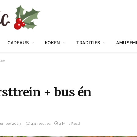
CADEAUS
KOKEN
TRADITIES
AMUSEM
gje
sttrein + bus én
vember 2023
491 reacties
4 Mins Read