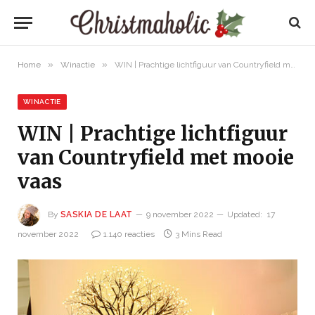
»
»
Home
Winactie
WIN | Prachtige lichtfiguur van Countryfield met mooie vaas
WINACTIE
WIN | Prachtige lichtfiguur
van Countryfield met mooie
vaas
By
SASKIA DE LAAT
9 november 2022
Updated:
17
november 2022
1.140 reacties
3 Mins Read