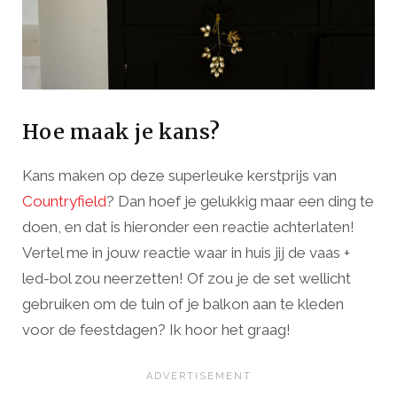
Hoe maak je kans?
Kans maken op deze superleuke kerstprijs van
Countryfield
? Dan hoef je gelukkig maar een ding te
doen, en dat is hieronder een reactie achterlaten!
Vertel me in jouw reactie waar in huis jij de vaas +
led-bol zou neerzetten! Of zou je de set wellicht
gebruiken om de tuin of je balkon aan te kleden
voor de feestdagen? Ik hoor het graag!