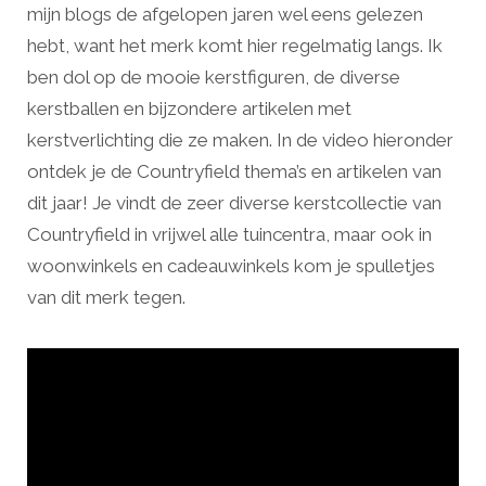
mijn blogs de afgelopen jaren wel eens gelezen
hebt, want het merk komt hier regelmatig langs. Ik
ben dol op de mooie kerstfiguren, de diverse
kerstballen en bijzondere artikelen met
kerstverlichting die ze maken. In de video hieronder
ontdek je de Countryfield thema’s en artikelen van
dit jaar! Je vindt de zeer diverse kerstcollectie van
Countryfield in vrijwel alle tuincentra, maar ook in
woonwinkels en cadeauwinkels kom je spulletjes
van dit merk tegen.