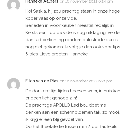
Hanneke Aalbers
on
16 november 2022 6:24 pm
Hoi Saskia, hij zou prachtig staan in onze hoge
koper vaas op onze vide.
Beneden in woonkeuken meestal redelijk in
Kerstsfeer … op de vide is nog uitdaging. Verder
dan led-verlichting rondom balustrade ben ik
nog niet gekomen. Ik volg je dan ook voor tips
& trics. Lieve groeten, Hanneke
Ellen van de Plas
on
16 november 2022 6:21 pm
De donkere tijd tijden heersen weer, in huis kan
er geen licht genoeg zijn!
De prachtige APOLLO Led bol, doet me
denken aan een schermbloemen tak, zo mooi,
ik krIjg er een blij gevoel van.
Op het theetafeltje tussen mijn 2 oor fauteuils