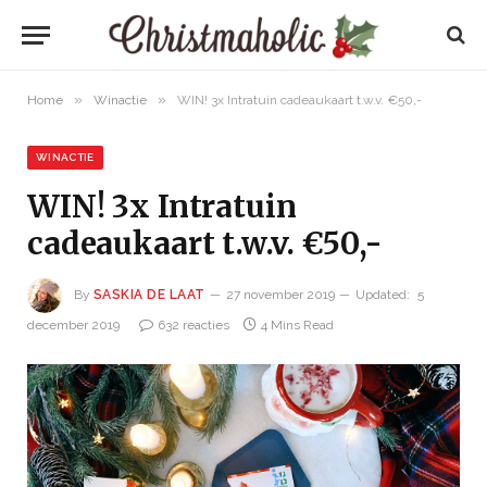
»
»
Home
Winactie
WIN! 3x Intratuin cadeaukaart t.w.v. €50,-
WINACTIE
WIN! 3x Intratuin
cadeaukaart t.w.v. €50,-
By
SASKIA DE LAAT
27 november 2019
Updated:
5
december 2019
632 reacties
4 Mins Read