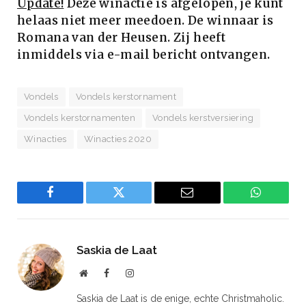
Update!
Deze winactie is afgelopen, je kunt
helaas niet meer meedoen. De winnaar is
Romana van der Heusen. Zij heeft
inmiddels via e-mail bericht ontvangen.
Vondels
Vondels kerstornament
Vondels kerstornamenten
Vondels kerstversiering
Winacties
Winacties 2020
Facebook
Twitter
Email
WhatsAp
Saskia de Laat
Website
Facebook
Instagram
Saskia de Laat is de enige, echte Christmaholic.