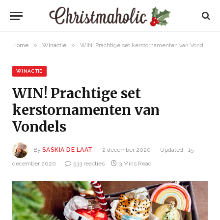
»
»
Home
Winactie
WIN! Prachtige set kerstornamenten van Vondels
WINACTIE
WIN! Prachtige set
kerstornamenten van
Vondels
By
SASKIA DE LAAT
2 december 2020
Updated:
15
december 2020
533 reacties
3 Mins Read