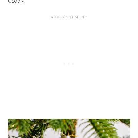
€100,-.