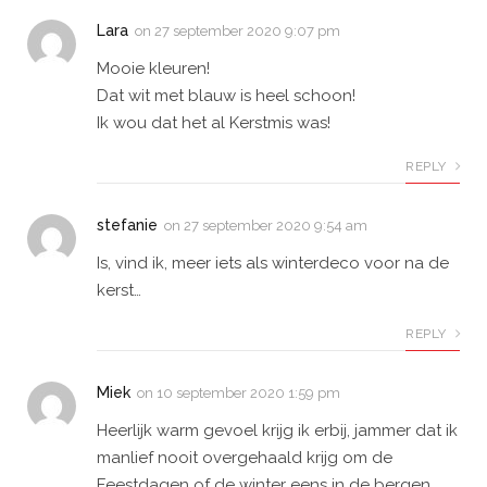
Lara
on
27 september 2020 9:07 pm
Mooie kleuren!
Dat wit met blauw is heel schoon!
Ik wou dat het al Kerstmis was!
REPLY
stefanie
on
27 september 2020 9:54 am
Is, vind ik, meer iets als winterdeco voor na de
kerst…
REPLY
Miek
on
10 september 2020 1:59 pm
Heerlijk warm gevoel krijg ik erbij, jammer dat ik
manlief nooit overgehaald krijg om de
Feestdagen of de winter eens in de bergen