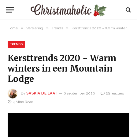
»
»
»
Home
Versiering
Trends
Kersttrends 2020 ~ Warm winters in een Mountain Lodge
TRENDS
Kersttrends 2020 ~ Warm
winters in een Mountain
Lodge
By
SASKIA DE LAAT
6 september 2020
29 reacties
4 Mins Read