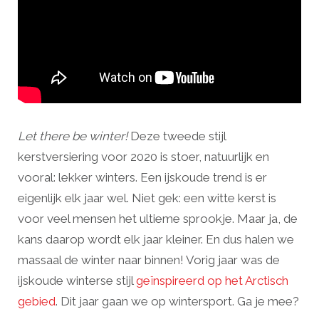
Let there be winter!
Deze tweede stijl
kerstversiering voor 2020 is stoer, natuurlijk en
vooral: lekker winters. Een ijskoude trend is er
eigenlijk elk jaar wel. Niet gek: een witte kerst is
voor veel mensen het ultieme sprookje. Maar ja, de
kans daarop wordt elk jaar kleiner. En dus halen we
massaal de winter naar binnen! Vorig jaar was de
ijskoude winterse stijl
geïnspireerd op het Arctisch
gebied
. Dit jaar gaan we op wintersport. Ga je mee?