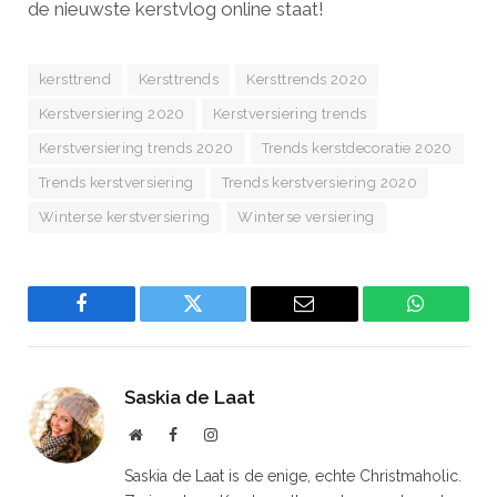
de nieuwste kerstvlog online staat!
kersttrend
Kersttrends
Kersttrends 2020
Kerstversiering 2020
Kerstversiering trends
Kerstversiering trends 2020
Trends kerstdecoratie 2020
Trends kerstversiering
Trends kerstversiering 2020
Winterse kerstversiering
Winterse versiering
Facebook
Twitter
Email
WhatsAp
Saskia de Laat
Website
Facebook
Instagram
Saskia de Laat is de enige, echte Christmaholic.