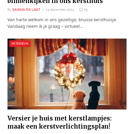
binnenkijken in ons kersthuis
By
SASKIA DE LAAT
14 december 2024
83
Van harte welkom in ons gezellige, knusse kersthuisje.
Vandaag neem ik je graag – virtueel…
INTERIEUR
Versier je huis met kerstlampjes:
maak een kerstverlichtingsplan!