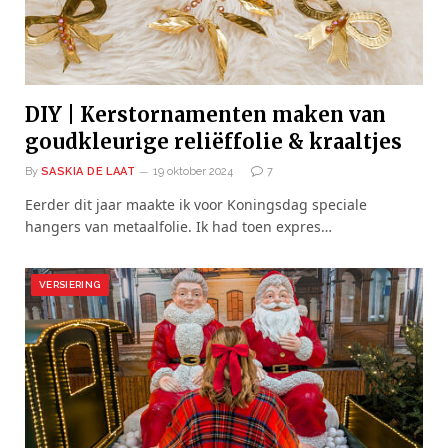
DIY | Kerstornamenten maken van
goudkleurige reliëffolie & kraaltjes
By
SASKIA DE LAAT
19 oktober 2024
7
Eerder dit jaar maakte ik voor Koningsdag speciale
hangers van metaalfolie. Ik had toen expres…
VERSIERING