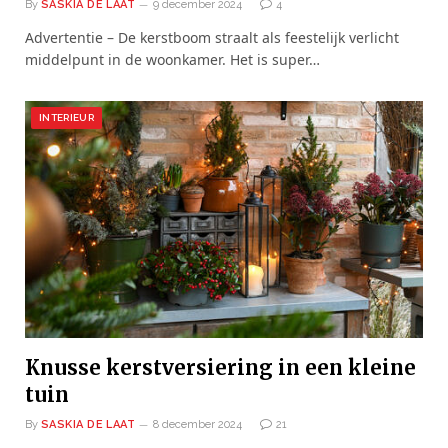
By
SASKIA DE LAAT
9 december 2024
4
Advertentie – De kerstboom straalt als feestelijk verlicht
middelpunt in de woonkamer. Het is super…
INTERIEUR
Knusse kerstversiering in een kleine
tuin
By
SASKIA DE LAAT
8 december 2024
21